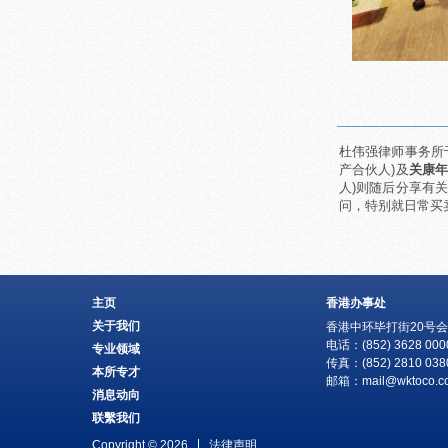
杜伟强律师事务所于
产合伙人)及
关康
人)则随后分享有
问，特别就日常买
主页
香港办事处
关于我们
香港中环毕打街20号会
电话：(852) 3628 000
专业领域
传真：(852) 2810 038
本所专才
邮箱：
mail@wktoco.c
消息动向
联繫我们
Copyright © 2026
法律声明