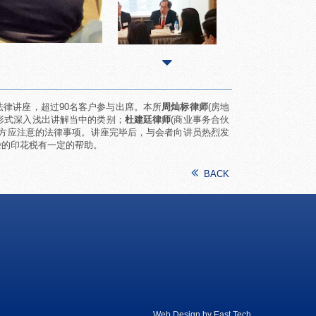
法律讲座，超过90名客户参与出席。本所
周灿标律师
(房地
形式深入浅出讲解当中的类别；
杜建廷律师
(商业事务合伙
双方应注意的法律事项。讲座完毕后，与会者向讲员热烈发
杂的印花税有一定的帮助。
BACK
Web Design
by
East Tech