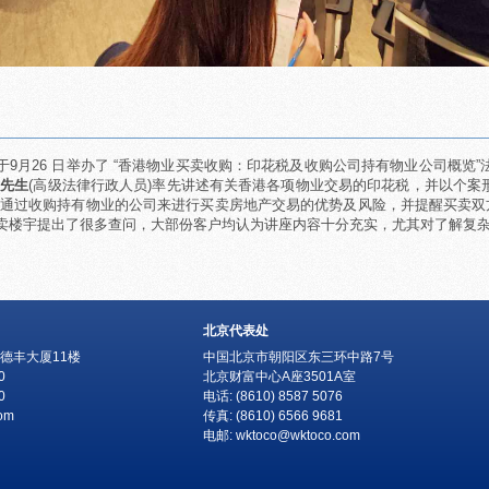
9月26 日举办了 “香港物业买卖收购：印花税及收购公司持有物业公司概览”
年先生
(高级法律行政人员)率先讲述有关香港各项物业交易的印花税，并以个案
关通过收购持有物业的公司来进行买卖房地产交易的优势及风险，并提醒买卖
卖楼宇提出了很多查问，大部份客户均认为讲座内容十分充实，尤其对了解复
北京代表处
德丰大厦11楼
中国北京市朝阳区东三环中路7号
0
北京财富中心A座3501A室
0
电话: (8610) 8587 5076
om
传真: (8610) 6566 9681
电邮:
wktoco@wktoco.com