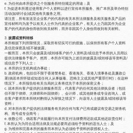
为任何由本所提供之个别服务所特别规定的用途；及
为促进本所透过使用客户个人资料以进行宣传本所服务、推广本所及举办特别
活动(如研讨会)或其他有关服务之用。
请注意，所有发送至企业客户的代表的有关本所法律服务及相关服务及产品的
宣传材料均为发予以有关人士作为代表的企业客户，有关人士乃因其作为企业
客户的代表的身份而收到有关材料，而并非因其个人身份而收到有关材料。
披露或资料转移
本所根据下列所限情况，采取所有切实可行的措施，以保持所有客户个人资料
及信息保密及/或不被披露。
一般而言，本所只会披露及/或转移客户的个人资料及/或信息予本所的人员用以
提供法律服务予客户。然而，本所亦可能为上述目的披露及/或转移该等资料及/
或信息予下列人士：
本所的分支机构或办事处；
政府机构，包括但不限于香港警务处、香港海关、香港入境事务处及廉政公
署(倘若本所怀疑或知道任何人从事贩毒、恐怖主义或其他严重罪行时)；在这种
情况下，本所报告给有关当局的义务将优先于本所的保密义务；
就本所向客户提供的法律服务而言，代表客户的任何其他法律执业者（包括
但不限于律师、大律师和外国律师）、会计师，或其他财务或专业咨询人，或
在客户要求而本所绝对酌情认为审慎之情况下，向该等人士披露及/或转移该等
资料；
对本所向客户提供的法律服务有关的任何与客户已有或建议有交易之财务机
构、商号或专业商号；
收数公司，倘若客户未能履行向本所支付法律费用还款或其他还款责任时；
本所认为为符合适用法律及法规必要而必须给予资料的适当人士；及
为维持和完善本所的服务而本所认为必须给予资料的获授权人士。