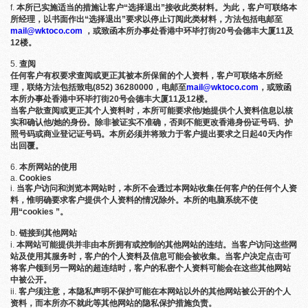
本所已实施适当的措施让客户“选择退出”接收此类材料。为此，客户可联络本
所经理，以书面作出“选择退出”要求以停止订阅此类材料，方法包括电邮至
mail@wktoco.com
，或致函本所办事处香港中环毕打街20号会德丰大厦
11及
12楼。
查阅
任何客户有权要求查阅或更正其被本所保留的个人资料，客户可联络本所经
理，联络方法包括致电(852) 36280000，电邮至
mail@wktoco.com
，或致函
本所办事处香港中环毕打街20号会德丰大厦11及12楼。
当客户欲查阅或更正其个人资料时，本所可能要求他/她提供个人资料信息以核
实和确认他/她的身份。除非被证实不准确，否则不能更改香港身份证号码、护
照号码或商业登记证号码。本所必须并将致力于客户提出要求之日起40天内作
出回覆。
本所网站的使用
Cookies
当客户访问和浏览本网站时，本所不会透过本网站收集任何客户的任何个人资
料，惟明确要求客户提供个人资料的情况除外。本所的电脑系统不使
用“cookies ”。
链接到其他网站
本网站可能提供并非由本所拥有或控制的其他网站的连结。当客户访问这些网
站及使用其服务时，客户的个人资料及信息可能会被收集。当客户决定点击可
将客户领到另一网站的超连结时，客户的私密个人资料可能会在这些其他网站
中被公开。
客户须注意，本隐私声明不保护可能在本网站以外的其他网站被公开的个人
资料，而本所亦不就此等其他网站的隐私保护措施负责。