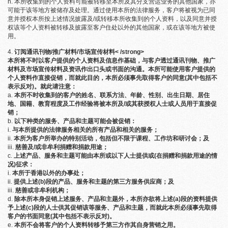
本所收集到的个人资料可能被转移至本所及其分支营运业务的其他国家，亦
可能于该等地方被储存及处理。通过使用本所的法律服务，客户将被视为已同
意并授权本所按上述情况披露及/或转移本所收集到的个人资料，以及同意并授
权该等个人资料被转移及披露至客户住处以外的其他国家，或在该等地方被使
用。
订阅通讯刊物
/
推广材料
/
市场宣传材料< /strong>
本所将不时以客户提供的个人资料及信息作基础，与客户透过通讯刊物、推广
材料及市场宣传材料及资讯作出口头或书面的沟通。本所可能使用客户提供的
个人资料作直接促销，而就此目的，本所必须事先取得客户的同意(其中包括不
表示反对)。就此请注意：
本所不时收集到的客户的姓名、联系方法、年龄、性别、出生日期、居住
地、国籍、教育程度及工作经验将被本所及/或其获授权人士或人员用于直接促
销；
以下种类的服务、产品和主题可能会被促销：
与本所提供的法律服务相关的所有产品和相关的服务；
本所为客户所举办的特别活动，包括但不限于课程、工作坊和研讨会；及
慈善及/或非牟利捐赠和捐款用途；
上述产品、服务和主题可能由本所或以下人士提供或(在捐赠和捐款用途的情
况)征求：
本所于香港以外的办事处；
提供上述(b)段的产品、服务和主题的第三方服务供应商；及
慈善或非牟利机构；
除本所本身促销上述服务、产品和主题外，本所亦欲将上述(a)段的资料提供
予上述(c)段的人士供其促销该等服务、产品和主题，而就此本所必须事先取得
客户的书面同意(其中包括不表示反对)。
本所不会将客户的个人资料转移予第三方作其自身营销之用。