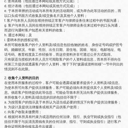
查询表格（包括通过本网站或其他方式完成）；
统计表格（包括通过本网站或其他方式完成）；
于本所举辨的活动或与本所有关的活动期间，或为举办此等活动的目的，而
以口头或书面方式收集及/或交换名片及其他个人资料；
客户与本所人员间在维持持续正常客户与律师业务往来过程中的书面沟通；
客户与本所人员间在维持持续正常客户与律师业务往来过程中的口头沟通，
而进行沟通时客户知悉有关资料的收集；
通过本网站；及
委聘本所的授权证明。
本所可能收集客户的个人资料及/或信息包括他/她的姓名、身份证号码或护照号
码、婚姻状况、年龄、性别、出生日期、居住地、国籍、地址、电邮地址、电
话号码、教育程度及工作经验等，而这些资料并非可透过公开方式取得。
只有获适当授权的本所人员方可阅取客户的个人资料或信息，而本所不得向任
何第三方提供或透露客户的个人资料，惟于下列“披露或资料转移”一节中列出的
情况则不在此限。
收集个人资料的目的
在使用本所服务的过程中，客户可能会透露或被要求提供个人资料及/或信息。
为使本所可向客户提供法律服务，客户可能必须向本所提供其个人资料及/或信
息。倘若客户拒绝提供此等信息，可能会导致本所无法向客户提供法律服务。
本所收集个人资料及/或信息的目的包括但不限于：
为按照客户的指示及于本所认为适当或必要的情况下向客户提供法律服务；
为设计及提供法律服务或相关产品供客户使用；
向客户收取未缴费用；
根据对本所具有约束力或适用的任何法律、指引、执业守则或执业指引（包
括但不限于与反清洗黑钱有关的任何法律、指引、守则或执业指引）进行客户
身份证明和身份核实及作出披露；