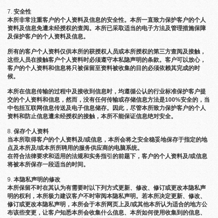
安全性
本所非常注重客户的个人资料及信息的安全性。本所一直致力保护客户的个人
资料及信息免遭未经授权的查阅。本所已采取适当的电子方法及管理措施保障
及保护客户的个人资料及信息。
所有的客户个人资料仅供本所的获授权人员或本所授权的第三方查阅及接触，
这些人员在接触客户个人资料时必须遵守本私隐声明的条款。客户可以放心，
客户的个人资料和信息将只被保留至资料被收集的目的必须依赖其完成的时
候。
本所在信息传输的过程中及接收到信息时，均遵循公认的行业标准保护客户提
交的个人资料和信息，然而，没有任何传输或存储信息方法是100%安全的，当
中包括互联网信息传送及电子信息储存。因此，尽管本所致力保护客户的个人
资料和防止信息遭未经授权的接触，本所不能保证信息绝对安全。
保存个人资料
当本所取得客户的个人资料及/或信息，本所会将之安全稳妥地保存于指定的地
点及本所及/或本所所聘用的服务供应商的电脑系统。
在符合法律要求和适用的法规和实务指引的前题下，客户的个人资料及/或信息
将被本所保存一段适当的时间。
本隐私声明的修改
本所保留不时在其认为有需要时以下列方式更新、修改、修订或更改本隐私声
明的权利，本所极力建议客户不时审阅本隐私声明。若本所决定更新、修改、
修订或更改本隐私声明，本所会于本所网页上及/或其他本所认为适合的地方公
布该些变更，让客户知悉本所会收集什么信息、本所如何使用收集到的信息、